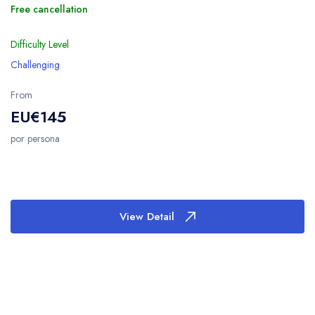
Free cancellation
Difficulty Level
Challenging
From
EU€145
por persona
View Detail