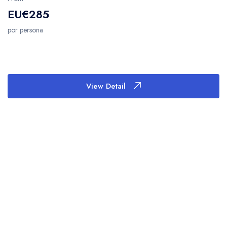
EU€285
por persona
View Detail