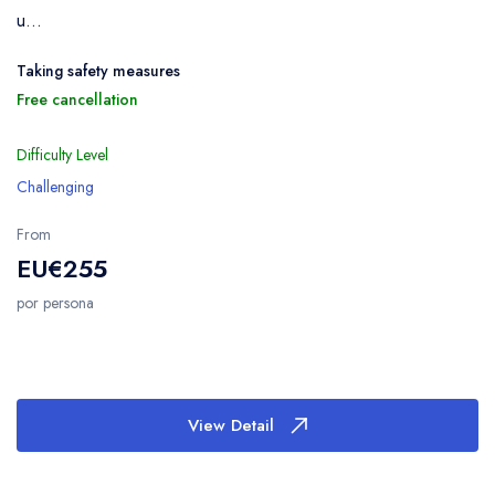
u...
Taking safety measures
Free cancellation
Difficulty Level
Challenging
From
EU€255
por persona
View Detail