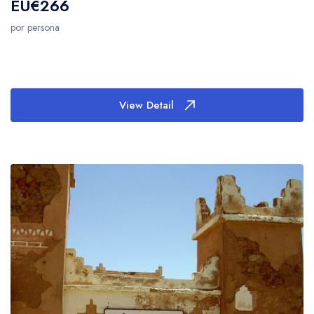
EU€266
por persona
View Detail