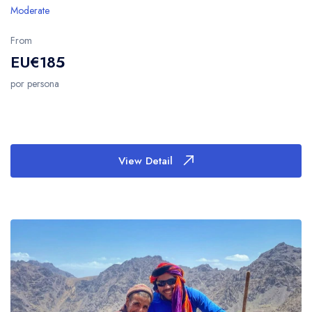
Moderate
From
EU€185
por persona
View Detail