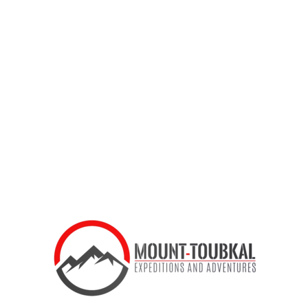
Trek Duration
8 Days
Trekking en Siroua, Marruecos:
Explora las Montañas Atlas de
Siroua en 8 Días
Location: Atlas Mountains, Morocco
Emprende una cautivadora aventura de senderismo en la
región de Jebel Siroua en Marruecos, conocida por su rica
herencia cultural y paisajes impresionantes. Los habitantes de
esta área son famosos por su tejido tradicional y las