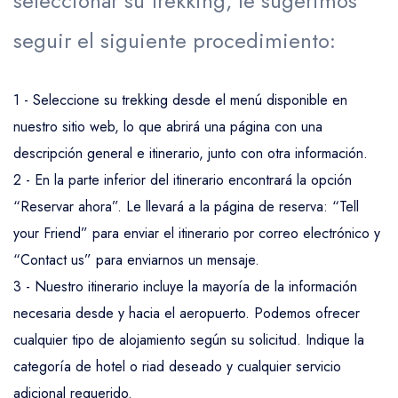
seleccionar su trekking, le sugerimos
Trekking en las Montañas Altas del Atlas
seguir el siguiente procedimiento:
1 - Seleccione su trekking desde el menú disponible en
nuestro sitio web, lo que abrirá una página con una
descripción general e itinerario, junto con otra información.
2 - En la parte inferior del itinerario encontrará la opción
“Reservar ahora”. Le llevará a la página de reserva: “Tell
your Friend” para enviar el itinerario por correo electrónico y
“Contact us” para enviarnos un mensaje.
3 - Nuestro itinerario incluye la mayoría de la información
necesaria desde y hacia el aeropuerto. Podemos ofrecer
cualquier tipo de alojamiento según su solicitud. Indique la
categoría de hotel o riad deseado y cualquier servicio
adicional requerido.