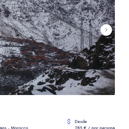
Desde
tains - Morocco
285 € / por persona