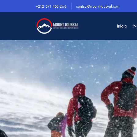
+212 671 455 266
contact@mount-toubkal.com
Inicio
N