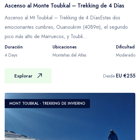
alquilarlo fácilmente durante la duración de tu
personas cómodas y felices con las que
Ascenso al Monte Toubkal – Trekking de 4 Días
trekking a precios razonables.
acompañarse. Puede hacer cualquier
Ascenso al Mt Toubkal – Trekking de 4 DíasEstas dos
pregunta que tenga sobre la cultura, la gente
emocionantes cumbres, Ouanoukrim (4089m), el segundo
y el país. Se sentirá muy seguro, cómodo y
pico más alto de Marruecos, y Toubk...
satisfecho después de contratar a un Guía y
Duración
Ubicaciones
Dificultad
un Porteador.
4 Days
Montañas del Atlas
Moderado
Credenciales de nuestros Porteadores
– Son de mediana edad y capaces de llevar
EU €255
Explorar
Desde
de 25 a 30 kg sin ninguna duda.
– La mayoría son de las regiones de las
Montañas Atlas y han estado trabajando en el
MONT TOUBKAL - TREKKING DE INVIERNO
campo del trekking como Porteadores durante
muchos años.
– Son fuertes, popoderosos, capaces y
solidarios.