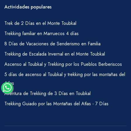
Actividades populares
COMIDAS
Desayuno - té, café, jugo, fruta, leche, bleer,
Trek de 2 Días en el Monte Toubkal
mantequilla, mermelada, queso, gachas
Trekking familiar en Marruecos 4 días
Almuerzo de picnic - ensalada marroquí
fresca, queso, salchichas en rodajas, atún y
8 Días de Vacaciones de Senderismo en Familia
sardinas enlatadas, pan, fruta, té de menta
Trekking de Escalada Invernal en el Monte Toubkal
(también se pueden incluir pasta, frijoles,
Ascenso al Toubkal y Trekking por los Pueblos Berberiscos
papas y arroz).
5 días de ascenso al Toubkal y trekking por las montañas del
Cena – Sopa, Tajine (pollo o cordero con
Atlas
verduras), espagueti, cuscús (los platos
Aventura de Trekking de 3 Días en Toubkal
principales varían según la duración de la
Trekking Guiado por las Montañas del Atlas - 7 Días
caminata, aunque es más probable que
obtengas cuscús un viernes), pan, café, té,
pastel, fruta.
* Los vegetarianos, veganos y aquellos con