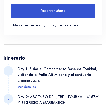
Reservar ahora
No se requiere ningún pago en este paso
Itinerario
Day 1: Sube al Campamento Base de Toubkal,
1
visitando el Valle Ait Mizane y el santuario
chamarouch.
Ver detalles
IMPORTANTE: - Mantenerlo natural - NO traducir
Day 2: ASCENSO DEL JEBEL TOUBKAL (4167M)
2
nombres de lugares (Mount Toubkal, Imlil, Sahara,
Y REGRESO A MARRAKECH