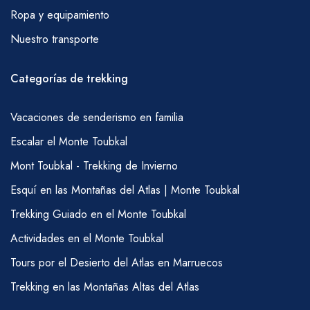
Ropa y equipamiento
fumar y picar inmediatamente frente a ellos
durante el día; ellos, por supuesto,
Nuestro transporte
prepararán el almuerzo habitual como parte
de sus deberes.
Categorías de trekking
AGUA
Vacaciones de senderismo en familia
Es importante beber mucha agua durante su
caminata; el agua se puede comprar en
Escalar el Monte Toubkal
Marrakech antes de partir o en Imlil. También
Mont Toubkal - Trekking de Invierno
es posible obtener agua en pequeños
Esquí en las Montañas del Atlas | Monte Toubkal
quioscos en muchas aldeas y desde el inicio
Trekking Guiado en el Monte Toubkal
del sendero en Imlil y en el refugio de
Actividades en el Monte Toubkal
Toubkal. Necesitará llevar algo de esto usted
Tours por el Desierto del Atlas en Marruecos
mismo, pero sus mulas llevarán un poco más;
por favor, discuta con su guía los requisitos
Trekking en las Montañas Altas del Atlas
de agua de manera regular.