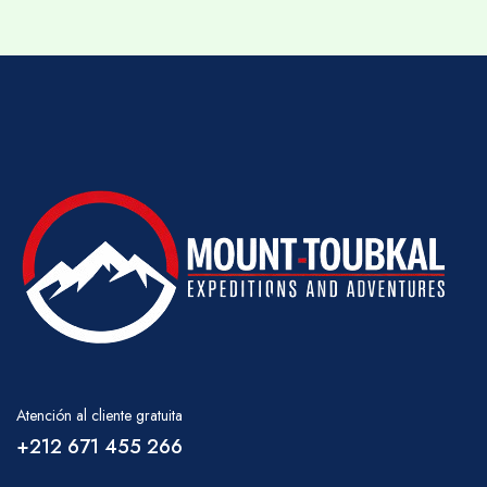
en condiciones tan limitadas.
Recomendamos que lleves tu equipaje de
trekking en una gran mochila o bolsa de viaje
que, si viajas por las Montañas Atlas, puedas
plegar dentro de tu equipaje principal para
tener la seguridad de tus maletas habituales.
También deberías llevar una mochila
adecuada para el día que contenga agua
potable, cámara, sombrero, impermeable,
etc., ya que puede que no estés en contacto
directo con tu equipo de apoyo en todo
momento durante el día.
CLIMA
Atención al cliente gratuita
En invierno, gran parte de la región por
+212 671 455 266
encima de 2500 m puede estar cubierta de