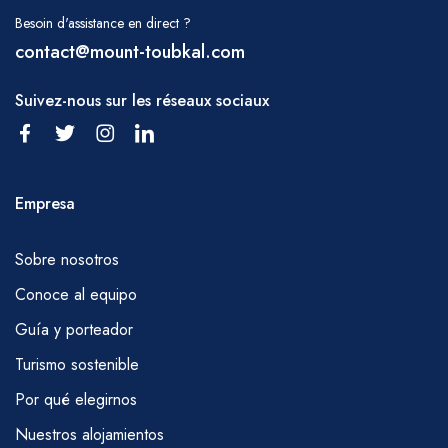
nieve y hacer senderismo en estas áreas
Besoin d'assistance en direct ?
contact@mount-toubkal.com
podría requerir el uso de crampones y
piolets. Los vientos fuertes y las
Suivez-nous sur les réseaux sociaux
precipitaciones, en cualquier forma, pueden
impedir algunas rutas y esto se discutirá antes
de que comiences.
o puede ser modificado en cualquier
Empresa
momento con el consejo de su guía.
Sobre nosotros
RAMADÁN
Mantendremos nuestro programa de
Conoce al equipo
senderismo durante el mes sagrado de
Guía y porteador
Ramadán, pero le pedimos que respete a su
Turismo sostenible
equipo permitiéndoles la cortesía de
Por qué elegirnos
desayunar temprano (antes del amanecer) y
Nuestros alojamientos
que evite, en la medida de lo posible, beber,