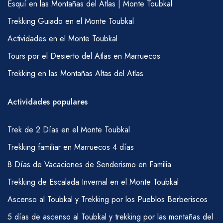
Esquí en las Montañas del Atlas | Monte Toubkal
Cena – sopa, Tajine (pollo o cordero conh
Trekking Guiado en el Monte Toubkal
verduras), espaguetis, cuscús (los platos
Actividades en el Monte Toubkal
principales rotan dependiendo de la duración
de la caminata. También es más probable que
Tours por el Desierto del Atlas en Marruecos
obtengas cuscús un viernes), pan, café, té,
Trekking en las Montañas Altas del Atlas
pastel, fruta.
* Los vegetarianos, veganos y aquellos con
Actividades populares
requisitos dietéticos especiales de cualquier
tipo deben informar al momento de la reserva.
Trek de 2 Días en el Monte Toubkal
CONSEJOS
Trekking familiar en Marruecos 4 días
Naturalmente, dar propina es un asunto
8 Días de Vacaciones de Senderismo en Familia
completamente personal y un poco puede
Trekking de Escalada Invernal en el Monte Toubkal
hacer mucho en Marruecos; sin embargo,
Ascenso al Toubkal y Trekking por los Pueblos Berberiscos
siempre nos piden un poco de orientación.
5 días de ascenso al Toubkal y trekking por las montañas del
Así que, aquí está lo que consideraríamos