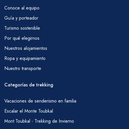
es posible obtener agua en pequeños
Conoce al equipo
quioscos en muchas aldeas y desde el inicio
Guía y porteador
del sendero de Tizi Tamatert y en Tizi
Turismo sostenible
Oussem. Necesitarás llevar algo de esto
Por qué elegirnos
contigo, pero tus mulas llevarán un poco más.
Por favor, discute con tu guía los requisitos
Nuestros alojamientos
de agua de manera regular.
Ropa y equipamiento
COMIDAS
Nuestro transporte
Desayuno – té, café, jugo, fruta, leche, pan,
mantequilla, mermelada, queso, gachas,
Categorías de trekking
Almuerzo tipo picnic – ensalada marroquí
fresca, queso, salchichas en rodajas, atún
Vacaciones de senderismo en familia
enlatado y sardinas, pan, fruta, té de menta
Escalar el Monte Toubkal
(también se pueden incluir pasta, frijoles,
Mont Toubkal - Trekking de Invierno
papas y arroz).