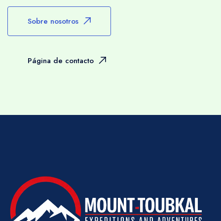
una mochila adecuada para el día que
Sobre nosotros
contenga agua potable, cámara, gorra,
impermeable, etc., ya que puede que no
estés en contacto directo con tu equipo de
Página de contacto
apoyo en todo momento durante el día.
CLIMA
En invierno, gran parte de la región por
encima de 2500m puede estar cubierta de
nieve y hacer senderismo en estas áreas
podría requerir el uso de crampones y
piolets. Vientos fuertes y precipitaciones en
cualquier forma pueden impedir algunas rutas
y esto se discutirá antes de que salgas o
puede modificarse en cualquier momento con
el consejo de tu guía.