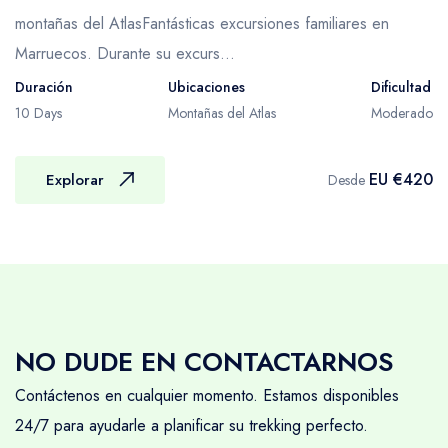
días solo se encontrará con ellos a la hora del
montañas del AtlasFantásticas excursiones familiares en
almuerzo.
Marruecos. Durante su excurs...
Las mulas están completamente
Duración
Ubicaciones
Dificultad
acostumbradas a llevar cargas y no es inusual
10 Days
Montañas del Atlas
Moderado
que transporten más de 80 kg cada una,
equilibradas en dos cestas. Los muleros
EU €420
Explorar
Desde
cuidan mucho la higiene y presentación de su
comida y realizan maravillas con su
preparación.
Recomendamos que lleves tu equipaje de
trekking en un gran bolso o mochila que
pueda plegarse dentro de tu equipaje
NO DUDE EN CONTACTARNOS
principal si también viajas por las Montañas
Contáctenos en cualquier momento. Estamos disponibles
Atlas y deseas tener la seguridad de tus
24/7 para ayudarle a planificar su trekking perfecto.
maletas habituales. También deberías llevar