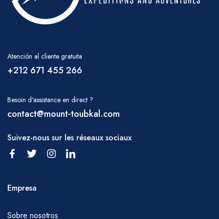
RAMADÁN
Mantendremos nuestro programa de trekking
durante el mes sagrado de Ramadán, pero te
pedimos que respetes a tu equipo
Atención al cliente gratuita
permitiéndoles la cortesía de comer un
+212 671 455 266
desayuno temprano.akfast (antes del
amanecer) y evitar, donde sea posible, beber,
Besoin d'assistance en direct ?
fumar y picar inmediatamente frente a ellos
contact@mount-toubkal.com
durante el día; ellos, por supuesto,
Suivez-nous sur les réseaux sociaux
prepararán el almuerzo habitual como parte
de sus deberes.
AGUA
Es importante beber mucha agua durante tu
Empresa
caminata; el agua se puede comprar en
Marrakech antes de partir o en Imlil. También
Sobre nosotros