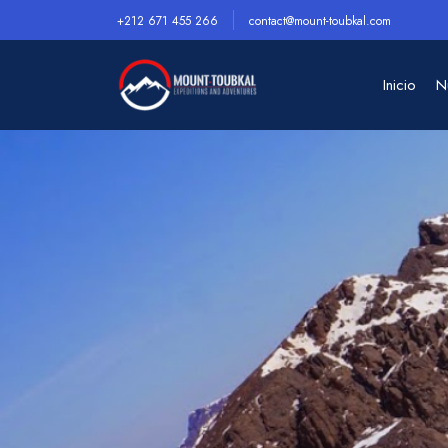
+212 671 455 266
contact@mount-toubkal.com
Inicio
N