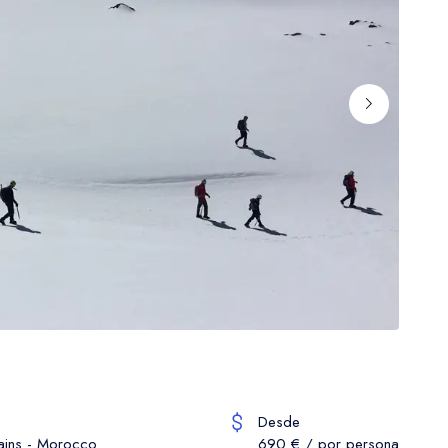
Desde
ains - Morocco
690 € / por persona