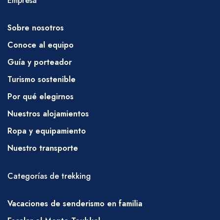
Empresa
Mantendremos nuestro programa de
Sobre nosotros
senderismo durante el mes sagrado de
Ramadán, pero les pedimos que respeten a
Conoce al equipo
su equipo permitiéndoles la cortesía de
Guía y porteador
desayunar temprano (antes del amanecer) y
Turismo sostenible
que eviten, en la medida de lo posible, beber,
Por qué elegirnos
fumar y picar inmediatamente frente a ellos
Nuestros alojamientos
durante el día; ellos, por supuesto,
Ropa y equipamiento
prepararán el almuerzo habitual como parte
de sus deberes.
Nuestro transporte
AGUA
Categorías de trekking
Es importante beber mucha agua durante su
caminata; el agua se puede comprar en
Vacaciones de senderismo en familia
Marrakech antes de partir o en Imlil. También