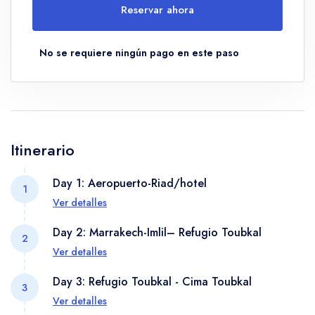
Reservar ahora
No se requiere ningún pago en este paso
Itinerario
Day 1: Aeropuerto-Riad/hotel
1
Ver detalles
Cuando llegues al aeropuerto, nuestro equipo te
Day 2: Marrakech-Imlil– Refugio Toubkal
2
recogerá y te llevará a tu Riad donde pasarás la
Ver detalles
noche. Durante la tarde, tendrás tiempo para
A las 8:00, serás transportado desde tu Riad en
descubrir la ciudad. Por la noche, la cena se servirá
Day 3: Refugio Toubkal - Cima Toubkal
3
dirección a Imlil, pasando por las Gargantas de
en el Riad.
Ver detalles
Moulay Brahim y a través de Asni. En Imlil, a