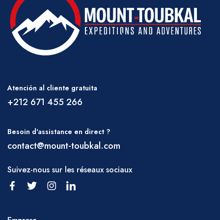
impermeable, etc., ya que puede que no esté
en contacto directo con su equipo de apoyo
en todo momento durante el día.
CLIMA
En invierno, gran parte de la región por
encima de 2500 m puede estar cubierta de
Atención al cliente gratuita
nieve y hacer senderismo en estas áreas
+212 671 455 266
podría requerir el uso de crampones y
piolets. Los vientos fuertes y la precipitación
Besoin d'assistance en direct ?
en cualquier forma pueden impedir algunos
contact@mount-toubkal.com
recorridos y esto se discutirá antes de que
Suivez-nous sur les réseaux sociaux
parta o puede modificarse en cualquier
momento con el consejo.
ce de su guía.
RAMADÁN