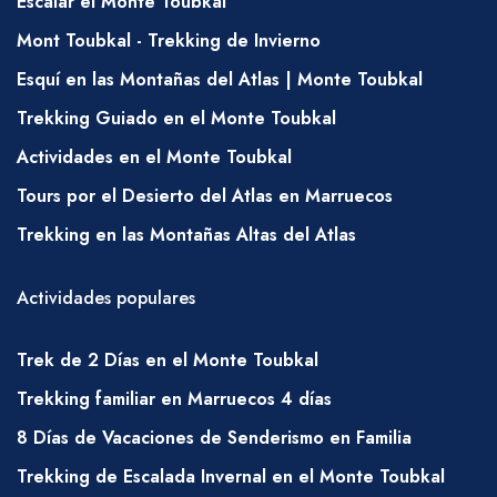
Escalar el Monte Toubkal
es posible obtener agua en pequeños
quioscos en muchas aldeas y desde el inicio
Mont Toubkal - Trekking de Invierno
del sendero de Imlil y en el refugio de
Esquí en las Montañas del Atlas | Monte Toubkal
Toubkal. Necesitará llevar algo de esto usted
Trekking Guiado en el Monte Toubkal
mismo, pero sus mulas llevarán un poco más;
Actividades en el Monte Toubkal
por favor, hable con su guía sobre los
Tours por el Desierto del Atlas en Marruecos
requisitos de agua de manera regular.
Trekking en las Montañas Altas del Atlas
COMIDAS
Desayuno – té, café, jugo, fruta, leche, pan,
Actividades populares
mantequilla, mermelada, queso, gachas
Almuerzo tipo picnic – ensalada marroquí
Trek de 2 Días en el Monte Toubkal
frescad, queso, salchichas en rodajas, atún
Trekking familiar en Marruecos 4 días
enlatado y sardinas, pan, fruta, té de menta
8 Días de Vacaciones de Senderismo en Familia
(también se pueden incluir pasta, frijoles,
Trekking de Escalada Invernal en el Monte Toubkal
papas y arroz).