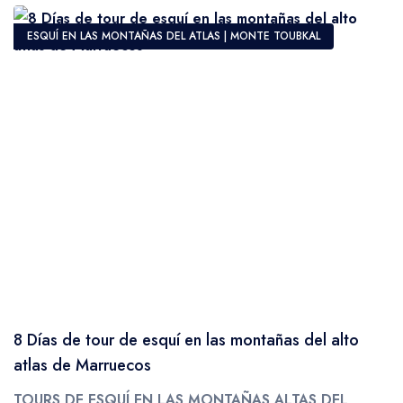
muchos años.
– Son fuertes, poderosos y capaces.y
ESQUÍ EN LAS MONTAÑAS DEL ATLAS | MONTE TOUBKAL
cuidado.
– Tienen más conocimiento sobre los
senderos, por lo que pueden alertarte sobre
las rutas y otros peligros potenciales.
– Son muy honestos y humildes en su
integridad personal.
M-T : MULAEROS & MULES
& EQUIPAJE
Tu equipo de mulaeros, junto con las mulas,
variará en número dependiendo del tamaño
de tu grupo y si estás acampando o
8 Días de tour de esquí en las montañas del alto
alojándote en gîtes/refugios, pero todos
atlas de Marruecos
desempeñarán la misma función, que es
TOURS DE ESQUÍ EN LAS MONTAÑAS ALTAS DEL