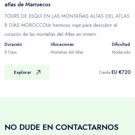
atlas de Marruecos
comidas y montar el campamento por la
TOURS DE ESQUÍ EN LAS MONTAÑAS ALTAS DEL ATLAS
noche.
8 DÍAS MOROCCOUn hermoso viaje para descubrir el
El equipo de mulas cargará tu equipaje,
corazón de las montañas del Atlas en inviern...
comida y, si es relevante, el equipo de
camping al comienzo de cada día, pero no
Duración
Ubicaciones
Dificultad
siempre caminarán al mismo tiempo, ritmo o
8 Days
Montañas del Atlas
Moderado
ruta que tu grupo de senderismo, por lo que
es importante que consideres qué artículos
EU €720
Explorar
Desde
necesitarás llevar contigo por la mañana y
luego nuevamente por la tarde, ya que en
algunos días solo te encontrarás a la hora del
almuerzo.
Las mulas son cocompletamente
acostumbrados a llevar cargas y no es inusual
NO DUDE EN CONTACTARNOS
que transporten más de 80 kg cada uno,