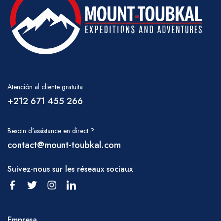
CLIMA
En invierno, gran parte de la región por
encima de 2500 m puede estar cubierta de
nieve y caminar en estas áreas podría requerir
el uso de crampones y piolets. Los vientos
Atención al cliente gratuita
fuertes y la precipitación en cualquier forma
+212 671 455 266
pueden impedir algunas rutas, y esto se
discutirá antes de que parta o se podrá
Besoin d'assistance en direct ?
modificar.fied en cualquier momento con el
contact@mount-toubkal.com
consejo de su guía.
RAMADÁN
Suivez-nous sur les réseaux sociaux
Mantendremos nuestro programa de trekking
durante el mes sagrado de Ramadán, pero les
pedimos que respeten a su equipo
Empresa