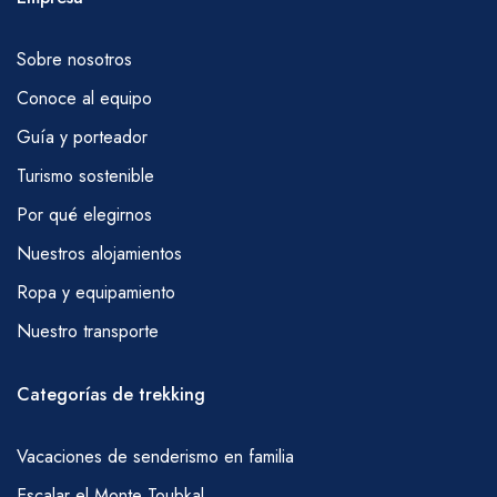
permitiéndoles la cortesía de desayunar
temprano (antes del amanecer) y que eviten,
Sobre nosotros
en la medida de lo posible, beber, fumar y
Conoce al equipo
picar inmediatamente frente a ellos durante el
día; ellos, por supuesto, prepararán el
Guía y porteador
almuerzo habitual como parte de sus deberes.
Turismo sostenible
AGUA
Por qué elegirnos
Es importante beber mucha agua durante su
Nuestros alojamientos
caminata; el agua se puede comprar en
Ropa y equipamiento
Marrakech antes de partir o en Imlil. También
Nuestro transporte
es posible obtener agua en pequeños
quioscos en muchas aldeas y en el inicio del
Categorías de trekking
sendero de Imlil y en el refugio de Toubkal.
Necesitará llevar algo de esto usted mismo,
Vacaciones de senderismo en familia
pero sus mulas llevarán un poco más; por
Escalar el Monte Toubkal