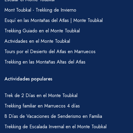
favor, discuta con su guía los requisitos de
agua de manera regular.
Mont Toubkal - Trekking de Invierno
COMIDAS
Esquí en las Montañas del Atlas | Monte Toubkal
Desayuno – té, café, jugo, fruta, leche, pan,
Trekking Guiado en el Monte Toubkal
mantequilla, mermelada, queso, avena
Actividades en el Monte Toubkal
Almuerzo tipo picnic – ensalada marroquí
Tours por el Desierto del Atlas en Marruecos
fresca, queso, salchichas en rodajas, atún
Trekking en las Montañas Altas del Atlas
enlatado y sardinas, pan, fruta, té de menta
(también se pueden incluir pasta, frijoles,
Actividades populares
papas y arroz).
Cena – Sopa, Tajine (pollo o cordero con
Trek de 2 Días en el Monte Toubkal
verduras), espagueti, cuscús (los platos
Trekking familiar en Marruecos 4 días
principales rotan dependiendo de la duración
8 Días de Vacaciones de Senderismo en Familia
de la caminata, aunque es más probable que
obtengas cuscús un viernes), pan, café, té,
Trekking de Escalada Invernal en el Monte Toubkal