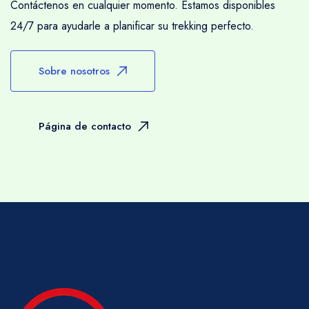
Contáctenos en cualquier momento. Estamos disponibles
equilibrados en dos cestas. Los muleros
24/7 para ayudarle a planificar su trekking perfecto.
cuidan mucho la higiene y la presentación de
su comida, logrando maravillas en condiciones
Sobre nosotros
tan limitadas.
Le recomendamos que lleve su equipaje de
trekking en un gran bolso o mochila que
Página de contacto
pueda plegarse dentro de su equipaje
principal si también está viajando por las
Montañas Atlas y desea tener la seguridad de
sus maletas habituales. También debe llevar
una mochila adecuada para el día que
contenga agua potable, cámara, sombrero,
impermeable, etc., ya que puede que no esté
en contacto directo con su equipo de apoyo
en todo momento durante el día.