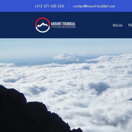
+212 671 455 266
contact@mount-toubkal.com
Inicio
N