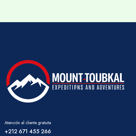
favor, discute con tu guía los requisitos de
agua de manera regular.
COMIDAS
Desayuno – té, café, jugo, fruta, leche, pan,
mantequilla, mermelada, queso, gachas,
Almuerzo tipo picnic – ensalada marroquí
fresca, queso, salchichas en rodajas, atún y
sardinas enlatadas, pan, fruta, té de menta
(también se pueden incluir pasta, frijoles,
papas y arroz).
Cena – Sopa, Tajine (pollo o cordero con
verduras), espagueti, cuscús (los platos
principales rotan dependiendo de la duración
Atención al cliente gratuita
de la caminata. También es más probable que
+212 671 455 266
se sirva cuscús un viernes), pan, café, té,