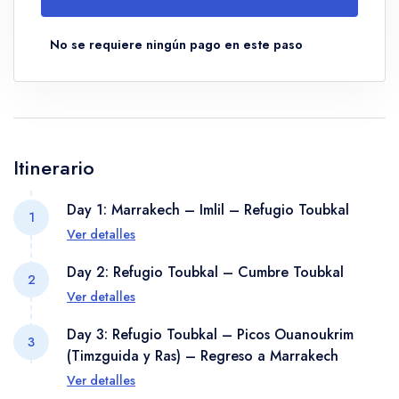
No se requiere ningún pago en este paso
Itinerario
Day 1: Marrakech – Imlil – Refugio Toubkal
1
Ver detalles
Saldrás de Marrakech temprano en la mañana y
Day 2: Refugio Toubkal – Cumbre Toubkal
2
conducirás hacia Imlil, un pueblo situado en las
Ver detalles
estribaciones de las Montañas Altas del Atlas.
En el segundo día, te despertarás antes del
Desde Imlil, comenzarás tu caminata hacia el
Day 3: Refugio Toubkal – Picos Ouanoukrim
3
amanecer y comenzarás la ascensión al Mount
Refugio Toubkal, subiendo a través de hermosos
(Timzguida y Ras) – Regreso a Marrakech
Toubkal (4167m), el pico más alto de África del
valles, pasando por tradicionales pueblos bereberes
Ver detalles
Norte. A medida que avances, el sol saldrá,