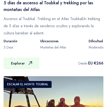
precios razonables.
5 días de ascenso al Toubkal y trekking por las
acostumbradas a llevar cargas y no es inusual
montañas del Atlas
que transporten más de 80 kg cada una, lo
Ascenso al Toubkal: Trekking en el Atlas ToubkalUn trekking
cual se equilibra en dos cestas. Los muleros
de 5 días a través de senderos ocultos y explorando la
cuidan mucho la higiene y presentación de su
cultura bereber al adentr...
comida y realizan maravillas con tan limitado
co
Duración
Ubicaciones
Dificultad
5 Days
Montañas del Atlas
Moderado
Recomendamos que lleves tu equipaje de
trekking en una gran bolsa de viaje o mochila
que quizás puedas plegar dentro de tu
EU €266
Explorar
Desde
equipaje principal si también viajas por las
Montañas Atlas y deseas tener la seguridad
de tus maletas habituales. También deberías
ESCALAR EL MONTE TOUBKAL
llevar una mochila adecuada para el día que
contenga agua potable, cámara, sombrero,
impermeable, etc., ya que puede que no