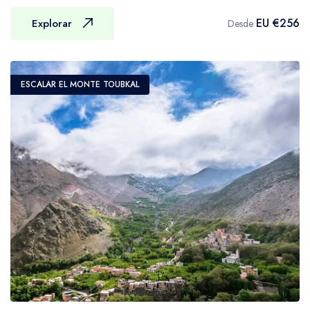
• Saco de dormir,
proporcionar un servicio de respaldo
• Almohada de viaje,
EU €256
Explorar
Desde
completo para su caminata.k y preparar
• Gafas de sol,
comidas y montar el campamento por la
• Bastones de senderismo,
noche.
• Pequeña linterna o lámpara frontal con
ESCALAR EL MONTE TOUBKAL
El equipo de mulas cargará su equipaje,
baterías de repuesto,
comida y, si es relevante, el equipo de
• Protector solar, • Bálsamo labial con
camping al inicio de cada día, pero no
protector solar, • Pañuelo o papel de
siempre caminará al mismo tiempo, ritmo o ruta
limpieza, • Cinturón de dinero, • Botiquín de
que su grupo de senderismo. Por lo tanto, es
primeros auxilios, • Trekking
importante que considere qué artículos puede
El equipo está disponible en el Centro de
necesitar llevar usted mismo por la mañana y
Imlil. Mount Toubkal puede recomendar
luego nuevamente por la tarde, ya que en
tiendas donde puedes comprar equipo. Si no
algunos días solo se encontrará a la hora del
deseas comprar equipo, puedes alquilarlo
almuerzo.
fácilmente por la duración de tu trekking a
Las mulas están completamente