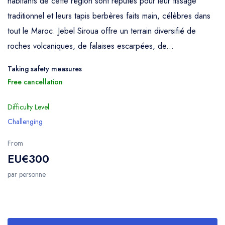
habitants de cette région sont réputés pour leur tissage
traditionnel et leurs tapis berbères faits main, célèbres dans
tout le Maroc. Jebel Siroua offre un terrain diversifié de
roches volcaniques, de falaises escarpées, de...
Taking safety measures
Free cancellation
Difficulty Level
Challenging
From
EU€300
par personne