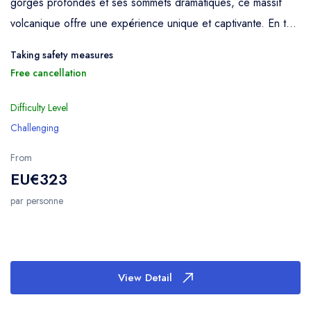
gorges profondes et ses sommets dramatiques, ce massif
volcanique offre une expérience unique et captivante. En t...
Taking safety measures
Free cancellation
Difficulty Level
Challenging
From
EU€323
par personne
View Detail