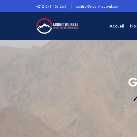
+212 671 455 266
contact@mount-toubkal.com
Accueil
Nos
G