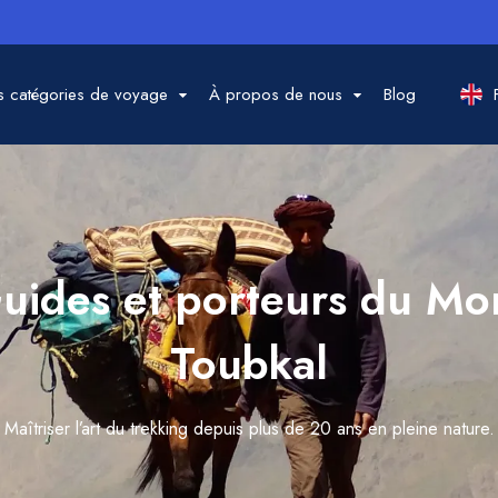
 catégories de voyage
À propos de nous
Blog
uides et porteurs du Mo
Toubkal
Maîtriser l’art du trekking depuis plus de 20 ans en pleine nature.