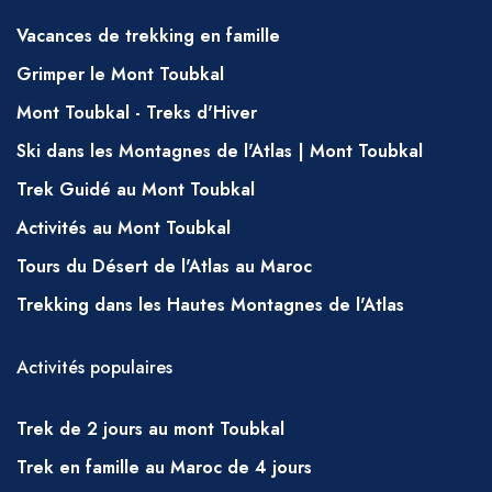
immédiatement devant eux pendant la journée
– ils prépareront, bien sûr, le déjeuner
Vacances de trekking en famille
habituel dans le cadre de leurs fonctions.
Grimper le Mont Toubkal
EAU
Mont Toubkal - Treks d'Hiver
Il est important de boire beaucoup d'eau
Ski dans les Montagnes de l'Atlas | Mont Toubkal
pendant votre randonnée ; de l'eau peut être
Trek Guidé au Mont Toubkal
achetée à Marrakech avant votre départ ou à
Activités au Mont Toubkal
Imlil. Il est également possible d'obtenir de
Tours du Désert de l'Atlas au Maroc
l'eau dans de petits kiosques dans de
nombreux villages et au départ du sentier
Trekking dans les Hautes Montagnes de l'Atlas
d'Imlil et au refuge de Toubkal. Vous devrez
Activités populaires
en porter une partie vous-même, mais vos
mules en porteront un peu plus ; veuillez
Trek de 2 jours au mont Toubkal
discuter avec votre guide des besoins en eau
régulièrement.
Trek en famille au Maroc de 4 jours