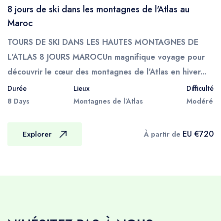
Votre équipe de muletiers, accompagnée de
8 jours de ski dans les montagnes de l'Atlas au
mules, variera en nombre en fonction de la
Maroc
taille de votre groupe et si vous campez ou
TOURS DE SKI DANS LES HAUTES MONTAGNES DE
séjournez dans des gîtes/refuges, mais ils
L'ATLAS 8 JOURS MAROCUn magnifique voyage pour
rempliront tous la même fonction qui est de
découvrir le cœur des montagnes de l'Atlas en hiver...
fournir un service complet de soutien pour
Durée
Lieux
Difficulté
votre randonnée, cuisiner et préparer les
8 Days
Montagnes de l’Atlas
Modéré
repas et installer le camp du soir.
L'équipe de mules chargera vos bagages,
EU €720
Explorer
À partir de
votre nourriture et, si nécessaire, l'équipement
de camping au début de chaque journée, mais
ne marchera pas toujours en même temps, au
même rythme ou par le même chemin que
votre groupe de randonnée, il est donc
important de considérer quels articles vous