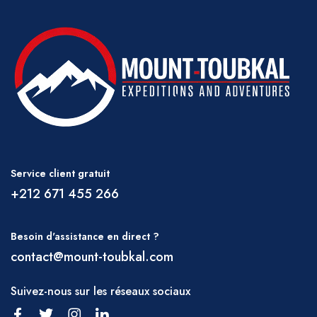
principaux si vous voyagez également autour
des Atlas Mountains et souhaitez avoir la
sécurité de vos valises habituelles. Vous
devriez également prendre un sac à dos
adapté pour transporter de l'eau potable, un
appareil photo, un chapeau, un imperméable,
etc., car vous ne serez pas toujours en
contact direct avec votre équipe de soutien
Service client gratuit
pendant la journée.
+212 671 455 266
MÉTÉO
En hiver, une grande partie de la région au-
Besoin d'assistance en direct ?
dessus de 2500 m peut être recouverte de
contact@mount-toubkal.com
neige et la randonnée dans ces zones
Suivez-nous sur les réseaux sociaux
pourrait nécessiter l'utilisation de crampons et
de piolets. Des vents forts et des