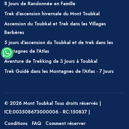
REPAS
8 Jours de Randonnée en Famille
Petit-déjeuner – thé, café, jus, fruits, lait,
Trek d'ascension hivernale du Mont Toubkal
pain, beurre, confiture, fromage, bouillie
Ascension du Toubkal et Trek dans les Villages
Déjeuner pique-nique – salade marocaine
Berbères
fraîched, fromage, saucisse tranchée, thon en
5 jours d'ascension du Toubkal et de trek dans les
conserve et sardines, pain, fruits, thé à la
montagnes de l'Atlas
menthe (des pâtes, des haricots, des pommes
Aventure de Trekking de 3 Jours à Toubkal
de terre et du riz peuvent également être
Trek Guidé dans les Montagnes de l'Atlas - 7 Jours
inclus).
Dîner – Soupe, Tajine (poulet ou mouton
avec des légumes), spaghetti, couscous (les
plats principaux varient en fonction de la
© 2026 Mont Toubkal Tous droits réservés |
durée de la randonnée, bien que vous soyez
ICE:003508673000006 - RC:150837 |
plus susceptible de recevoir du couscous un
Conditions
FAQ
Comment réserver
vendredi), pain, café, thé, gâteau, fruits.