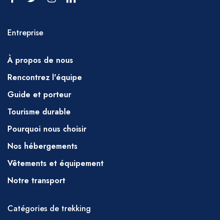
précipitations sous quelque forme que ce soit
peuvent rendre certains itinéraires
Entreprise
impraticables, et cela sera discuté avant votre
départ ou pourra être modifié à tout moment
À propos de nous
avec les conseils.
Rencontrez l'équipe
ce de votre guide.
Guide et porteur
RAMADAN
Tourisme durable
Nous maintiendrons notre programme de
Pourquoi nous choisir
trekking pendant le mois sacré de Ramadan,
Nos hébergements
mais nous vous demandons de respecter
votre équipe en leur permettant la courtoisie
Vêtements et équipement
de prendre un petit-déjeuner tôt (avant le
Notre transport
lever du soleil) et d'éviter, dans la mesure du
possible, de boire, fumer et grignoter
Catégories de trekking