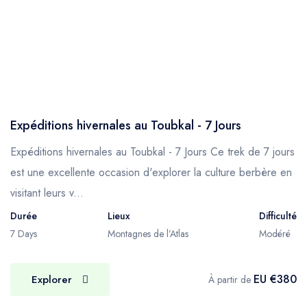
– Ils ont plus de connaissances sur les
sentiers, donc ils peuvent vous alerter sur les
chemins et d'autres dangers potentiels.
– Ils sont très honnêtes et humbles dans leur
intégrité personnelle.
M-T : MULETIERS & MULES & BAGAGES
Expéditions hivernales au Toubkal - 7 Jours
Votre équipe de muletiers, accompagnée de
mules, variera en nombre en fonction de la
Expéditions hivernales au Toubkal - 7 Jours Ce trek de 7 jours
taille de votre groupe et si vous campez ou
est une excellente occasion d'explorer la culture berbère en
séjournez dans des gîtes/refuges, mais ils
visitant leurs v...
rempliront tous la même fonction, qui est de
Durée
Lieux
Difficulté
fournir un service de soutien complet pour
7 Days
Montagnes de l’Atlas
Modéré
votre randonnée, cuisiner et préparer les
repas et installer le camp du soir.
EU €380
Explorer
À partir de
L'équipe de mules chargera vos bagages,