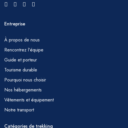
de soutien à tout moment durant la journée.
MÉTÉO
En hiver, une grande partie de la région au-
Entreprise
dessus de 2500 m peut être recouverte de
neige et la randonnée dans ces zones
À propos de nous
pourrait nécessiter l'utilisation de crampons et
Rencontrez l'équipe
de piolets. Des vents forts et des
Guide et porteur
précipitations sous quelque forme que ce soit
Tourisme durable
peuvent rendre certains itinéraires
Pourquoi nous choisir
impraticables, et cela sera discuté avant votre
départ.r peut être modifié à tout moment avec
Nos hébergements
les conseils de votre guide.
Vêtements et équipement
RAMADAN
Notre transport
Nous maintiendrons notre programme de
trekking pendant le mois sacré de Ramadan,
Catégories de trekking