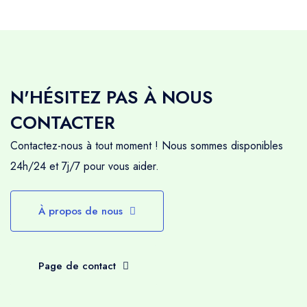
votre nourriture et, si nécessaire, l'équipement
de camping au début de chaque journée, mais
ne marchera pas toujours en même temps, au
même rythme ou par le même chemin que
votre groupe de randonnée. Il est donc
N'HÉSITEZ PAS À NOUS
important de considérer quels objets vous
CONTACTER
devrez porter vous-même le matin et à
Contactez-nous à tout moment ! Nous sommes disponibles
nouveau l'après-midi, car certains jours, vous
24h/24 et 7j/7 pour vous aider.
ne vous rencontrerez qu'à l'heure du
déjeuner.
Les mules sont complètement habituées à
À propos de nous
porter des charges et il n'est pas rare qu'elles
transportent plus de 80 kg chacune, réparties
Page de contact
de manière équilibrée dans deux paniers. Les
muletiers prennent grand soin de l'hygiène et