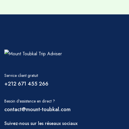
de la présentation de votre nourriture et
réalisent des merveilles dans des conditions
aussi limitées.
Nous vous recommandons d'emporter vos
bagages de trekking dans un grand sac de
voyage ou un sac à dos qui peut
éventuellement être plié à l'intérieur de vos
bagages principaux si vous voyagez
également dans les montagnes de l'Atlas et
Service client gratuit
souhaitez la sécurité de vos valises
+212 671 455 266
habituelles. Vous devriez également prendre
un sac à dos adapté pour transporter de l'eau
Besoin d'assistance en direct ?
potable, un appareil photo, un chapeau, un
contact@mount-toubkal.com
imperméable, etc., car vous ne serez peut-
Suivez-nous sur les réseaux sociaux
être pas en contact direct avec votre équipe