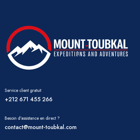
présentation de votre nourriture et réalisent
l'hygiène et de la présentation de votre
des merveilles dans des conditions aussi
nourriture et réalisent des merveilles dans des
limitées.
conditions aussi limitées.
Nous vous recommandons d'emporter vos
Nous vous recommandons d'emporter vos
bagages de trekking dans un grand sac de
bagages de trekking dans un grand sac de
voyage ou un sac à dos qui peut
voyage ou un sac à dos qui peut
éventuellement être plié à l'intérieur de vos
éventuellement être plié à l'intérieur de vos
bagages principaux si vous voyagez
bagages principaux si vous voyagez
également dans les montagnes de l'Atlas et
également dans les Atlas et souhaitez avoir la
souhaitez avoir la sécurité de vos valises
sécurité de vos valises habituelles. Vous
Service client gratuit
habituelles. Vous devriez également prendre
+212 671 455 266
devriez également prendre un sac à dos
un sac à dos adapté pour transporter de l'eau
adapté pour transporter de l'eau potable, un
potable, un appareil photo, un chapeau, un
appareil photo, un chapeau, un imperméable,
Besoin d'assistance en direct ?
imperméable, etc., car vous ne serez pas
contact@mount-toubkal.com
etc., car vous ne serez peut-être pas en
toujours en contact direct avec votre équipe
contact direct avec votre équipe de soutien à