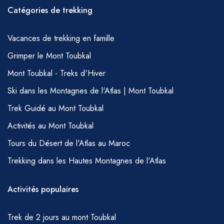
Nous maintiendrons notre programme de
mais nous vous demandons de respecter
Catégories de trekking
trekking pendant le mois sacré de Ramadan,
votre équipe en leur offrant la courtoisie de
mais nous vous demandons de respecter
Vacances de trekking en famille
prendre un petit-déjeuner tôt (avant le lever
votre équipe en leur permettant la courtoisie
du soleil) et d'éviter, dans la mesure du
Grimper le Mont Toubkal
de prendre un petit-déjeuner tôt (avant le
possible, de boire, fumer et grignoter
Mont Toubkal - Treks d'Hiver
lever du soleil) et d'éviter, dans la mesure du
immédiatement devant eux pendant la journée
Ski dans les Montagnes de l'Atlas | Mont Toubkal
possible, de boire, fumer et grignoter
– ils prépareront, bien sûr, le déjeuner
immédiatement devant eux pendant la journée
Trek Guidé au Mont Toubkal
habituel dans le cadre de leurs fonctions.
– ils prépareront, bien sûr, le déjeuner
Activités au Mont Toubkal
EAU
habituel dans le cadre de leurs fonctions.
Tours du Désert de l'Atlas au Maroc
Il est important de boire beaucoup d'eau
Eau
Trekking dans les Hautes Montagnes de l'Atlas
pendant votre randonnée ; de l'eau peut être
Il est important de boire beaucoup d'eau
achetée à Marrakech avant votre départ ou à
pendant votre randonnée ; de l'eau peut être
Activités populaires
Imlil. Il est également possible d'obtenir de
achetée à Marrakech avant votre départ ou à
l'eau dans de petits kiosques dans de
Imlil. Il est également possible d'obtenir de
Trek de 2 jours au mont Toubkal
nombreux villages et au départ du sentier