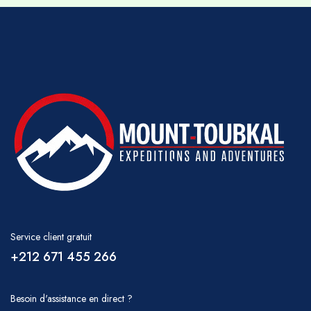
Il est important de boire beaucoup d'eau
pendant votre randonnée ; de l'eau peut être
achetée à Marrakech avant votre départ ou à
Imlil. Il est également possible d'obtenir de
l'eau dans de petits kiosques dans de
nombreux villages et au départ du sentier
d'Imi Ourghlad et au refuge Toubkal. Vous
devrez en porter une partie vous-même, mais
vos mules en porteront un peu plus. Veuillez
discuter régulièrement avec votre guide des
besoins en eau.
Repas
Service client gratuit
Petit-déjeuner – thé, café, jus, fruits, lait,
+212 671 455 266
pain, beurre, confiture, fromage, bouillie,
Déjeuner pique-nique – salade marocaine
Besoin d'assistance en direct ?