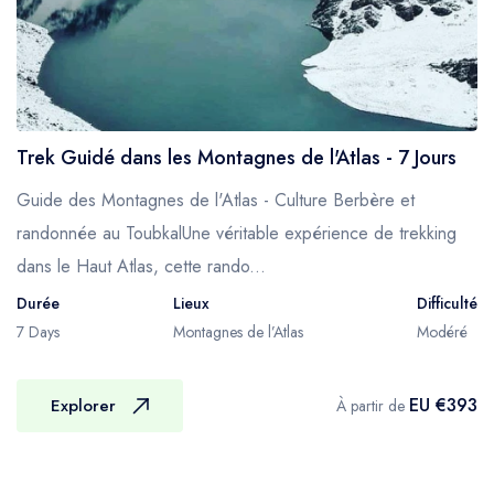
sécurité de vos valises habituelles. Vous
devriez également prendre un sac à dos
adapté pour transporter de l'eau potable, un
appareil photo, un chapeau, un imperméable,
etc., car vous ne serez pas toujours en
Trek Guidé dans les Montagnes de l'Atlas - 7 Jours
contact direct avec votre équipe de soutien
pendant la journée.
Guide des Montagnes de l'Atlas - Culture Berbère et
MÉTÉO
randonnée au ToubkalUne véritable expérience de trekking
En hiver, une grande partie de la région au-
dans le Haut Atlas, cette rando...
dessus de 2500 m peut être recouverte de
Durée
Lieux
Difficulté
neige et la randonnée dans ces zones
7 Days
Montagnes de l’Atlas
Modéré
pourrait nécessiter l'utilisation de crampons et
de piolets. Des vents forts et des
EU €393
Explorer
À partir de
précipitations sous n'importe quelle forme
peuvent rendre certains itinéraires