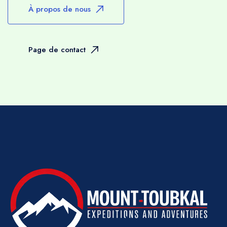
À propos de nous
conseils de votre guide.
RAMADAN
Nous maintiendrons notre programme de
Page de contact
trekking durant le mois sacré du
Ramadan, mais nous vous demandons de
respecter votre équipe en leur
permettant la courtoisie de prendre un
petit déjeuner tôt.
Petit-déjeuner (avant le lever du soleil) et
éviter, dans la mesure du possible, de
boire, fumer et grignoter immédiatement
devant eux pendant la journée – ils
prépareront bien sûr le déjeuner habituel
dans le cadre de leurs fonctions.
Eau