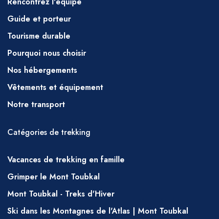
Rencontrez l'équipe
porridge,
Guide et porteur
Déjeuner pique-nique – salade
Tourisme durable
marocaine fraîche, fromage, saucisse à
Pourquoi nous choisir
trancher, thon en conserve et sardines,
Nos hébergements
pain, fruits, thé à la menthe (des pâtes,
des haricots, des pommes de terre et du
Vêtements et équipement
riz peuvent également être inclus).
Notre transport
Dîner – Soupe, Tajine (poulet ou mouton
avec
Catégories de trekking
légumes), spaghetti, couscous (les plats
Vacances de trekking en famille
principaux varient en fonction de la
durée de la randonnée. Vous êtes
Grimper le Mont Toubkal
également plus susceptible de recevoir
Mont Toubkal - Treks d'Hiver
du couscous un vendredi), pain, café,
Ski dans les Montagnes de l'Atlas | Mont Toubkal
thé, gâteau, fruits.