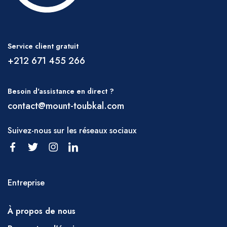
Il est important de boire beaucoup d'eau
pendant votre randonnée ; de l'eau peut
être achetée à Marrakech avant de partir
Service client gratuit
ou à Imlil. Il est également possible
+212 671 455 266
d'obtenir de l'eau dans de petits
kiosques dans de nombreux villages et au
Besoin d'assistance en direct ?
départ du sentier d'Imi Ourghlad et au
contact@mount-toubkal.com
refuge de Toubkal. Vous devrez en
Suivez-nous sur les réseaux sociaux
transporter une partie vous-même, mais
vos mules en porteront un peu plus.
Veuillez discuter régulièrement avec
votre guide des besoins en eau.
Entreprise
Repas
Petit-déjeuner – thé, café, jus, fruits, lait,
À propos de nous
pain, beurre, confiture, fromage,