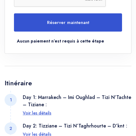
Réserver maintenant
Aucun paiement n’est requis à cette étape
Itinéraire
Day 1: Marrakech – Imi Oughlad – Tizi N’Tachte
1
– Tiziane :
Voir les détails
À environ 8h30, vous serez pris en charge à votre
Day 2: Tizziane – Tizi N’Taghrhourte – D’knt :
2
hébergement dans la ville de Marrakech pour un
Voir les détails