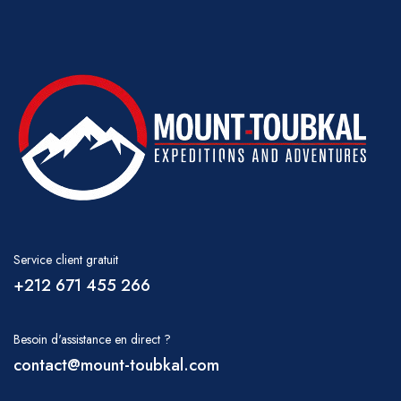
Il est important de boire beaucoup d'eau
pendant votre randonnée ; de l'eau peut être
achetée à Marrakech avant votre départ ou à
Imlil. Il est également possible d'obtenir de
l'eau dans de petits kiosques dans de
nombreux villages et au départ du sentier
d'Imi Ourghlad et au refuge de Toubkal. Vous
devrez en porter une partie vous-même, mais
vos mules en porteront un peu plus. Veuillez
discuter avec votre guide des besoins en eau
Service client gratuit
régulièrement.
+212 671 455 266
REPAS
Petit-déjeuner – thé, café, jus, fruits, lait,
Besoin d'assistance en direct ?
pain, beurre, confiture, fromage, porridge,
contact@mount-toubkal.com
Déjeuner pique-nique – salade marocaine