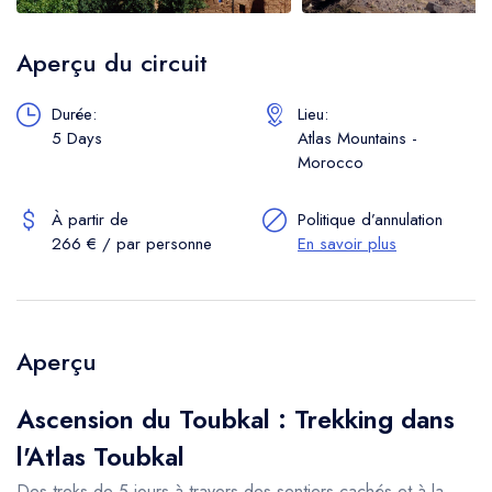
Aperçu du circuit
Durée:
Lieu:
5 Days
Atlas Mountains -
Morocco
À partir de
Politique d’annulation
266 € / par personne
En savoir plus
Aperçu
Ascension du Toubkal : Trekking dans
l'Atlas Toubkal
Des treks de 5 jours à travers des sentiers cachés et à la