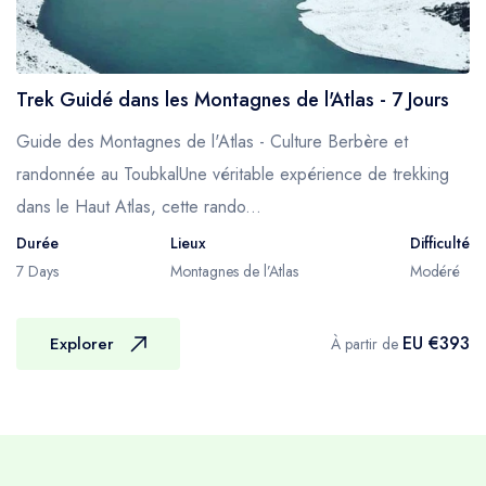
devriez également prendre un sac à dos
adapté pour transporter de l'eau potable, un
appareil photo, un chapeau, un imperméable,
Trek Guidé dans les Montagnes de l'Atlas - 7 Jours
etc., car vous ne serez pas toujours en
contact direct avec votre équipe de soutien
Guide des Montagnes de l'Atlas - Culture Berbère et
pendant la journée.
randonnée au ToubkalUne véritable expérience de trekking
MÉTÉO
dans le Haut Atlas, cette rando...
En hiver, une grande partie de la région au-
Durée
Lieux
Difficulté
dessus de 2500 m peut être recouverte de
7 Days
Montagnes de l’Atlas
Modéré
neige et la randonnée dans ces zones
pourrait nécessiter l'utilisation de crampons et
EU €393
Explorer
À partir de
de piolets. Des vents forts et des
précipitations sous toutes leurs formes
peuvent rendre certains itinéraires
impraticables et cela sera discuté avant votre